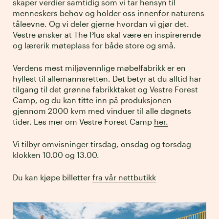
skaper verdier samtidig som vi tar hensyn til
menneskers behov og holder oss innenfor naturens
Mat og drikke
→
tåleevne. Og vi deler gjerne hvordan vi gjør det.
Vestre ønsker at The Plus skal være en inspirerende
Kontakt oss
→
og lærerik møteplass for både store og små.
Verdens mest miljøvennlige møbelfabrikk er en
hyllest til allemannsretten. Det betyr at du alltid har
tilgang til det grønne fabrikktaket og Vestre Forest
Camp, og du kan titte inn på produksjonen
gjennom 2000 kvm med vinduer til alle døgnets
tider. Les mer om Vestre Forest Camp
her.
Vi tilbyr omvisninger tirsdag, onsdag og torsdag
klokken 10.00 og 13.00.
Du kan kjøpe billetter
fra vår nettbutikk