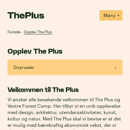
+
Meny
Forside
Opplev The Plus
-
Opplev The Plus
Snarveier
↓
Opplevelser
→
Velkommen
til The Plus
Vanlige spørsmål
→
Vi ønsker alle besøkende velkommen til The Plus og
Vestre Forest Camp. Her tilbyr vi en unik opplevelse
med design, arkitektur, utendørsaktiviteter, kunst,
Veibeskrivelse
→
kultur og natur. Med The Plus skal vi bevise er at det
er mulig med bærekraftig økonomisk vekst, der vi
The Plus venneforening
→